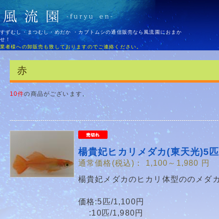
すずむし・まつむし・めだか ・カブトムシの通信販売なら風流園におまか
せ！
業者様への卸販売も致しておりますのでご連絡ください。
赤
10件
の商品がございます。
楊貴妃ヒカリメダカ(東天光)5匹
通常価格(税込)：
1,100～1,980
円
楊貴妃メダカのヒカリ体型ののメダ
価格:5匹/1,100円
:10匹/1,980円