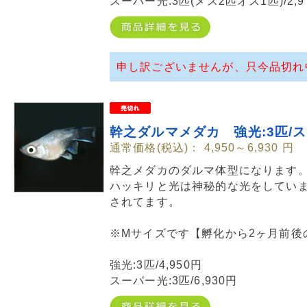
スーパー光:3匹(メス2匹オス1匹)/2,9
申し訳ございませんが、只今品切れ
幹之ダルマメダカ 強光:3匹/ス
通常価格(税込)：
4,950～6,930
円
幹之メダカのダルマ体型になります
ハッキリと光は神秘的な光をしてい
されてます。
※Mサイズです【孵化から2ヶ月前後
強光:3匹/4,950円
スーパー光:3匹/6,930円