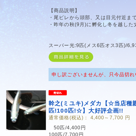
【商品説明】
・尾ビレから頭部、又は目元付近ま
・昨年の秋(9月)に孵化し冬を越し
スーパー光:9匹(メス6匹オス3匹)/6,9
申し訳ございませんが、只今品切れ
幹之(ミユキ)メダカ【☆当店種
匹!100匹!☆】大好評企画!!
通常価格(税込)：
4,400～7,700
円
50匹/4,400円
100匹/7,700円