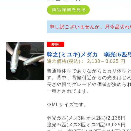
申し訳ございませんが、只今品切れ
幹之(ミユキ)メダカ 弱光:5匹/
通常価格(税込)：
2,138～3,025
円
普通種体型でありながらヒカリ体型
す。背中、背鰭付近からの光をはじ
長さや幅でグレードや価値が決めら
一種とされてます。
※MLサイズです。
弱光:5匹(メス3匹オス2匹)/2,138円
強光:5匹(メス3匹オス2匹)/3,025円