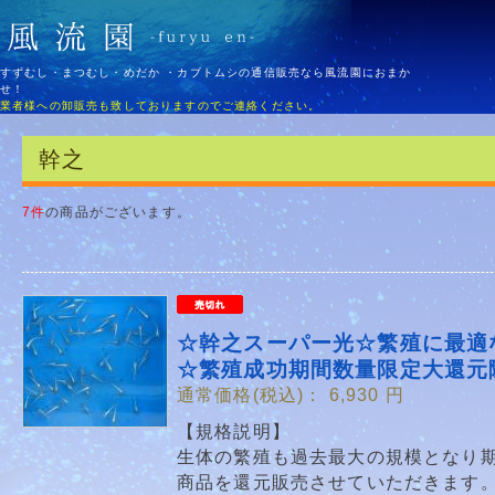
すずむし・まつむし・めだか ・カブトムシの通信販売なら風流園におまか
せ！
業者様への卸販売も致しておりますのでご連絡ください。
幹之
7件
の商品がございます。
☆幹之スーパー光☆繁殖に最適
☆繁殖成功期間数量限定大還元
通常価格(税込)：
6,930
円
【規格説明】
生体の繁殖も過去最大の規模となり
商品を還元販売させていただきます