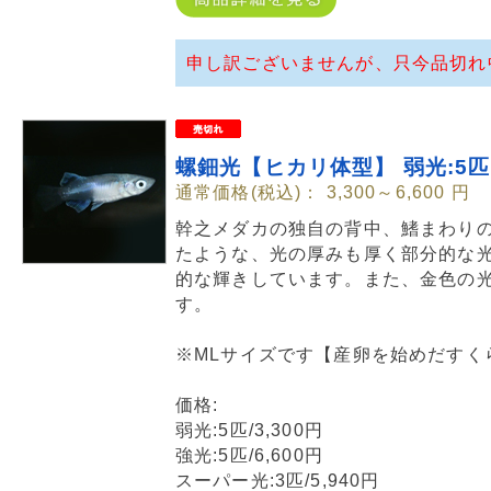
申し訳ございませんが、只今品切れ
螺鈿光【ヒカリ体型】 弱光:5匹/
通常価格(税込)：
3,300～6,600
円
幹之メダカの独自の背中、鰭まわり
たような、光の厚みも厚く部分的な
的な輝きしています。また、金色の
す。
※MLサイズです【産卵を始めだすく
価格:
弱光:5匹/3,300円
強光:5匹/6,600円
スーパー光:3匹/5,940円