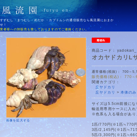
すずむし・まつむし・めだか ・カブトムシの通信販売なら風流園におまか
せ！
業者様への卸販売も致しておりますのでご連絡ください。
商品コード：
yadokari_
オカヤドカリL
通常価格(税抜)：
700～5,
販売価格(税込)：
770～6
関連カテゴリ：
丘ヤドカリ
丘ヤドカリ
>
本体のみ
サイズは5.5cm前後に
輸送用専用ケースに入れ
※色系も入る場合があり
画像を拡大する
1匹/770円(※1匹≒770円
3匹/2,145円(※1匹≒71
5匹/3,300円(※1匹≒66