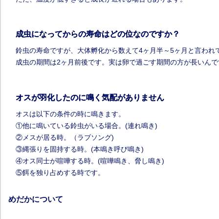
成虫になってからの寿命はどの位なのですか？
鈴虫の寿命ですが、大体孵化から数えて4ヶ月半～5ヶ月と言われ
成虫の期間は2ヶ月前後です。実は卵で過ごす期間の方が長いんで
オスが羽化したのに鳴く気配がありません
オスは以下の条件の時に鳴きます。
①他に鳴いている鈴虫がいる場合。(連れ鳴き)
②メスが居る時。（ラブソング)
③縄張りを固持する時。(本鳴き呼び鳴き)
④オス同士が喧嘩する時。(喧嘩鳴き、脅し鳴き)
⑤餌を独り占めする時です。
めだかについて