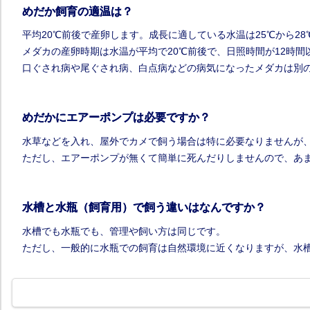
めだか飼育の適温は？
平均20℃前後で産卵します。成長に適している水温は25℃から28
メダカの産卵時期は水温が平均で20℃前後で、日照時間が12時
口ぐされ病や尾ぐされ病、白点病などの病気になったメダカは別の
めだかにエアーポンプは必要ですか？
水草などを入れ、屋外でカメで飼う場合は特に必要なりませんが
ただし、エアーポンプが無くて簡単に死んだりしませんので、あ
水槽と水瓶（飼育用）で飼う違いはなんですか？
水槽でも水瓶でも、管理や飼い方は同じです。
ただし、一般的に水瓶での飼育は自然環境に近くなりますが、水